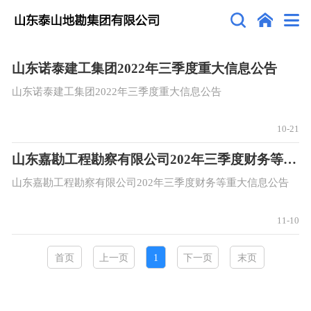
山东诺泰建工集团2022年三季度重大信息公告
山东诺泰建工集团2022年三季度重大信息公告
10-21
山东嘉勘工程勘察有限公司202年三季度财务等重大信息公告
山东嘉勘工程勘察有限公司202年三季度财务等重大信息公告
11-10
首页
上一页
1
下一页
末页