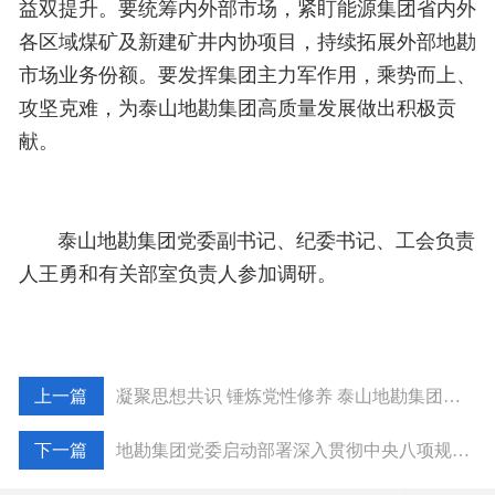
益双提升。要统筹内外部市场，紧盯能源集团省内外
各区域煤矿及新建矿井内协项目，持续拓展外部地勘
市场业务份额。要发挥集团主力军作用，乘势而上、
攻坚克难，为泰山地勘集团高质量发展做出积极贡
献。
泰山地勘集团党委副书记、纪委书记、工会负责
人王勇和有关部室负责人参加调研。
凝聚思想共识 锤炼党性修养 泰山地勘集团举办全体党员培训班
地勘集团党委启动部署深入贯彻中央八项规定精神学习教育工作