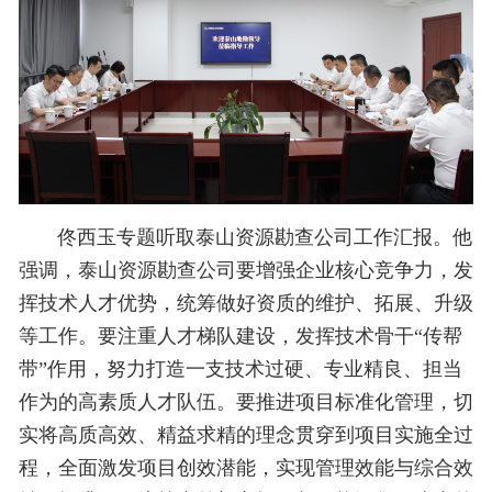
佟西玉专题听取泰山资源勘查公司工作汇报。他
强调，泰山资源勘查公司要增强企业核心竞争力，发
挥技术人才优势，统筹做好资质的维护、拓展、升级
等工作。要注重人才梯队建设，发挥技术骨干“传帮
带”作用，努力打造一支技术过硬、专业精良、担当
作为的高素质人才队伍。要推进项目标准化管理，切
实将高质高效、精益求精的理念贯穿到项目实施全过
程，全面激发项目创效潜能，实现管理效能与综合效